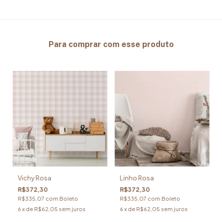
Para comprar com esse produto
Vichy Rosa
Linho Rosa
R$372,30
R$372,30
R$335,07
com
Boleto
R$335,07
com
Boleto
6
x de
R$62,05
sem juros
6
x de
R$62,05
sem juros