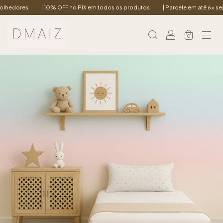
ores
| 10% OFF no PIX em todos os produtos
| Parcele em até 6x sem juro
0