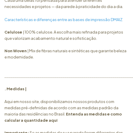
Cada uma delas foi pensada para atender diferentes
necessidades e projetos — da parede à praticidade do dia a dia.
Características e diferenças entre as bases de impressão DMAIZ
Celulose
| 100% celulose. A escolha mais refinada para projetos
que valorizam acabamento natural e sofisticação.
Non Woven
| Mix de fibras naturais e sintéticas que garante beleza
e modernidade.
_____________________________________________________________
. Medidas |
Aqui em nosso site, disponibilizamos nossos produtos com
medidas pré-definidas de acordo com as medidas padrão da
maioria das residências no Brasil.
Entenda as medidas e como
calcular a quantidade
aqui
Importante:
Se as medidas da sua parede forem diferentes das