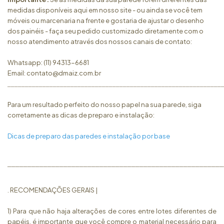
medidas disponíveis aqui em nosso site - ou ainda se você tem
móveis ou marcenaria na frente e gostaria de ajustar o desenho
dos painéis - faça seu pedido customizado diretamente com o
nosso atendimento através dos nossos canais de contato:
Whatsapp: (11) 94313-6681
Email:
contato@dmaiz.com.br
_____________________________________________________________
Para um resultado perfeito do nosso papel na sua parede, siga
corretamente as dicas de preparo e instalação:
Dicas de preparo das paredes e instalação por base
______________________________________________________
. RECOMENDAÇÕES GERAIS |
1) Para que não haja alterações de cores entre lotes diferentes de
papéis, é importante que você compre o material necessário para