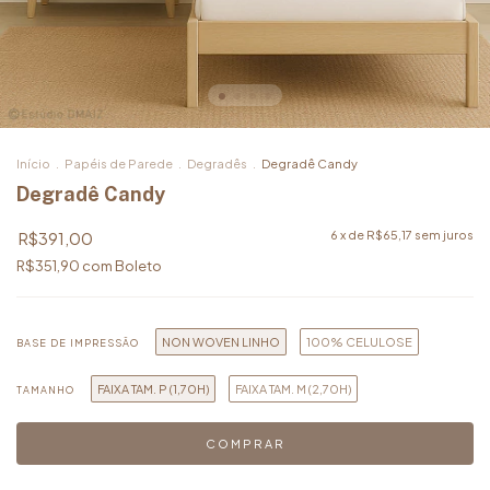
Início
.
Papéis de Parede
.
Degradês
.
Degradê Candy
Degradê Candy
R$391,00
6
x de
R$65,17
sem juros
R$351,90
com
Boleto
NON WOVEN LINHO
100% CELULOSE
BASE DE IMPRESSÃO
FAIXA TAM. P (1,70H)
FAIXA TAM. M (2,70H)
TAMANHO