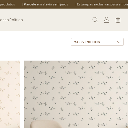
rcele em até 6x sem juros
| Estampas exclusivas para ambientes acolhedores
ossa Política
0