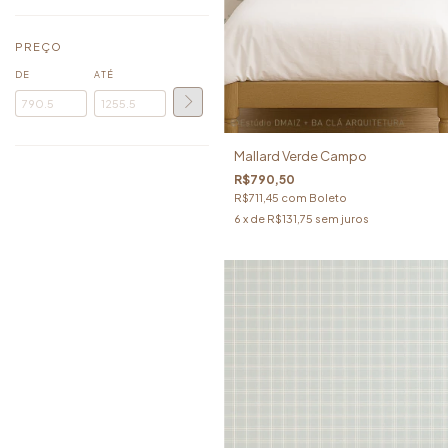
PREÇO
DE
ATÉ
Mallard Verde Campo
R$790,50
R$711,45
com
Boleto
6
x de
R$131,75
sem juros