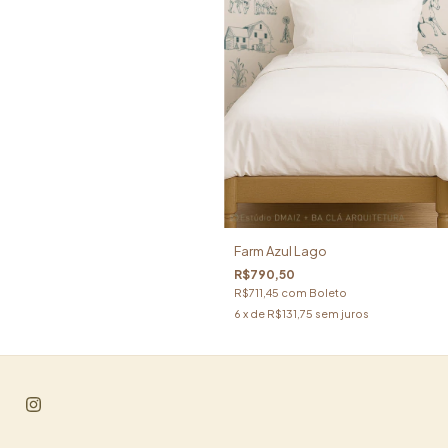
Farm Azul Lago
R$790,50
R$711,45
com
Boleto
6
x de
R$131,75
sem juros