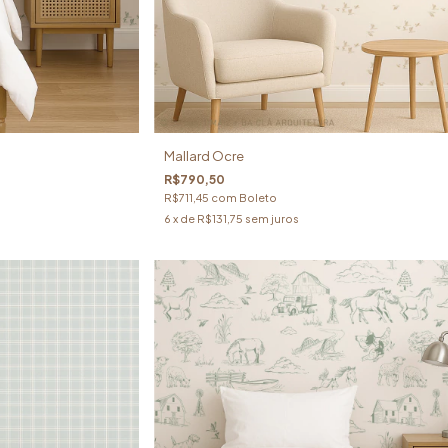
Mallard Ocre
R$790,50
R$711,45
com
Boleto
6
x de
R$131,75
sem juros