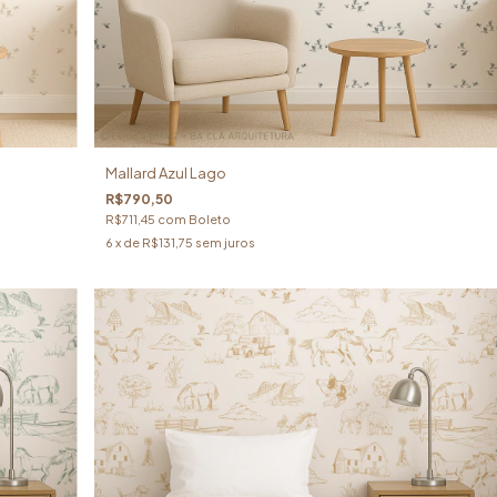
Mallard Azul Lago
R$790,50
R$711,45
com
Boleto
6
x de
R$131,75
sem juros