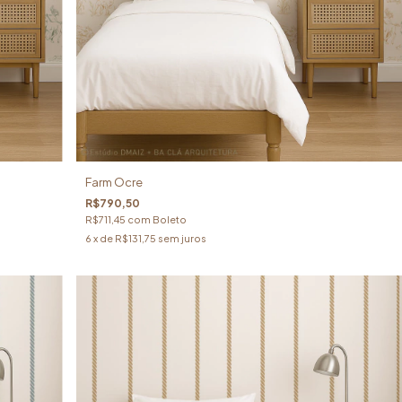
Farm Ocre
R$790,50
R$711,45
com
Boleto
6
x de
R$131,75
sem juros