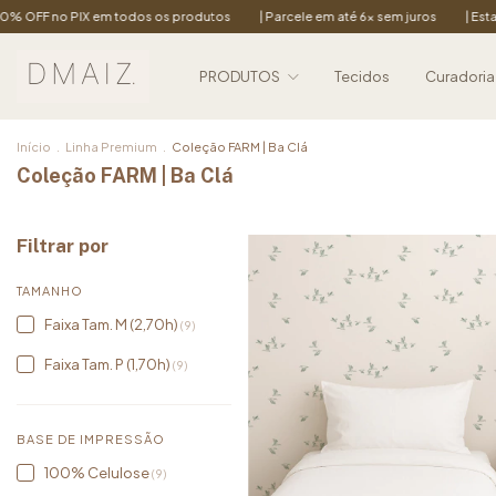
 todos os produtos
| Parcele em até 6x sem juros
| Estampas exclusivas 
PRODUTOS
Tecidos
Curadoria
Início
.
Linha Premium
.
Coleção FARM | Ba Clá
Coleção FARM | Ba Clá
Filtrar por
TAMANHO
Faixa Tam. M (2,70h)
(9)
Faixa Tam. P (1,70h)
(9)
BASE DE IMPRESSÃO
100% Celulose
(9)