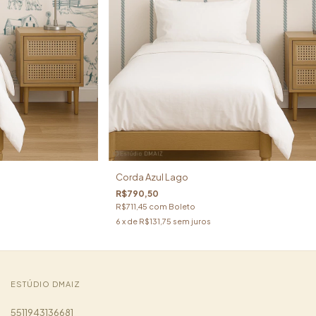
Corda Azul Lago
R$790,50
R$711,45
com
Boleto
6
x de
R$131,75
sem juros
ESTÚDIO DMAIZ
5511943136681