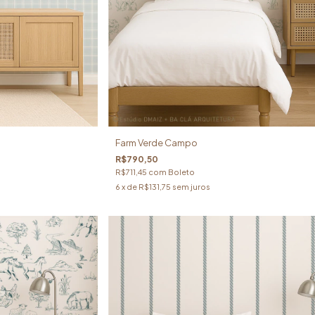
Farm Verde Campo
R$790,50
R$711,45
com
Boleto
6
x de
R$131,75
sem juros