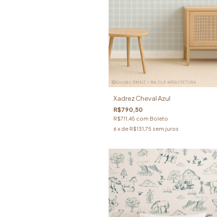
Xadrez Cheval Azul
R$790,50
R$711,45
com
Boleto
6
x de
R$131,75
sem juros