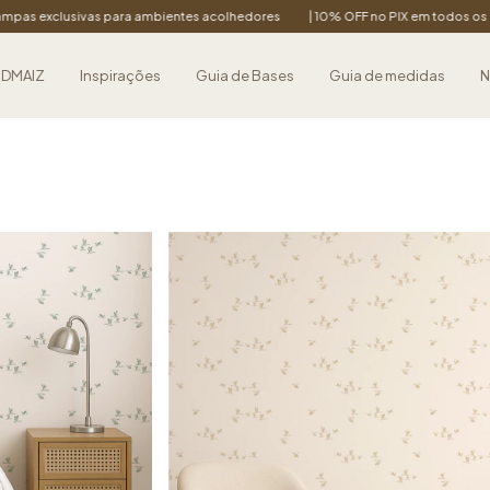
para ambientes acolhedores
| 10% OFF no PIX em todos os produtos
| Pa
 DMAIZ
Inspirações
Guia de Bases
Guia de medidas
N