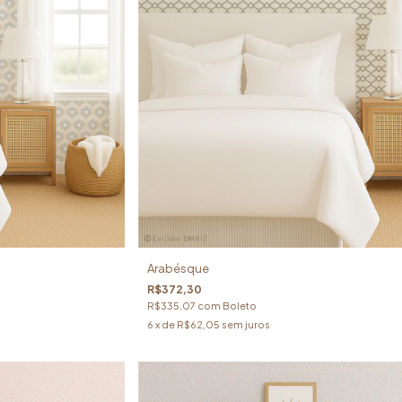
Arabésque
R$372,30
R$335,07
com
Boleto
6
x de
R$62,05
sem juros