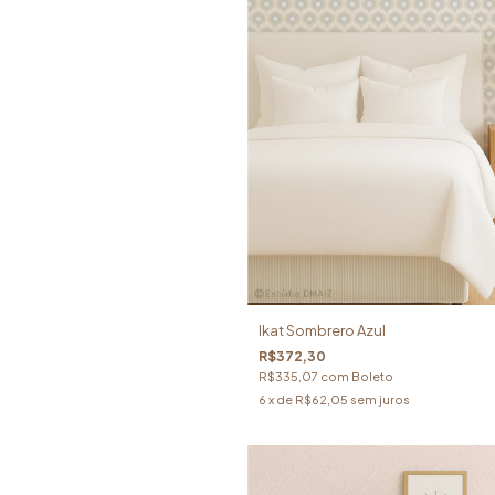
Ikat Sombrero Azul
R$372,30
R$335,07
com
Boleto
6
x de
R$62,05
sem juros