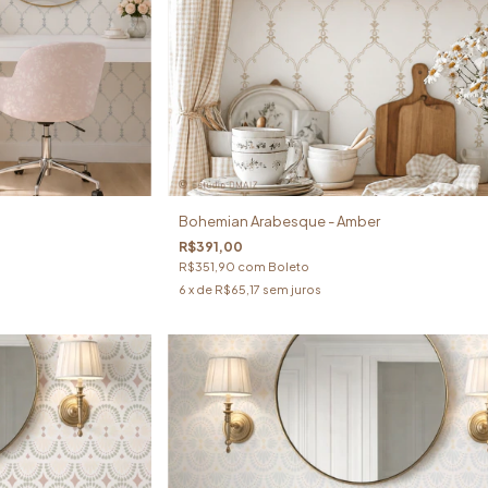
Bohemian Arabesque - Amber
R$391,00
R$351,90
com
Boleto
6
x de
R$65,17
sem juros