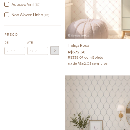
Adesivo Vinil
(10)
Non Woven Linho
(18)
PREÇO
DE
ATÉ
Treliça Rosa
R$372,30
R$335,07
com
Boleto
6
x de
R$62,05
sem juros