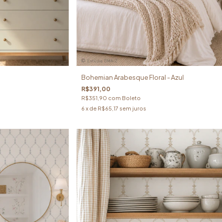
Bohemian Arabesque Floral - Azul
R$391,00
R$351,90
com
Boleto
6
x de
R$65,17
sem juros