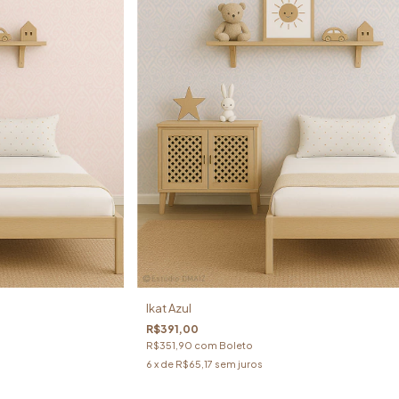
Ikat Azul
R$391,00
R$351,90
com
Boleto
6
x de
R$65,17
sem juros