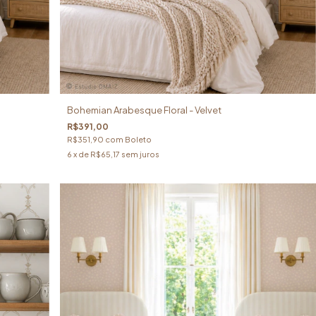
Bohemian Arabesque Floral - Velvet
R$391,00
R$351,90
com
Boleto
6
x de
R$65,17
sem juros