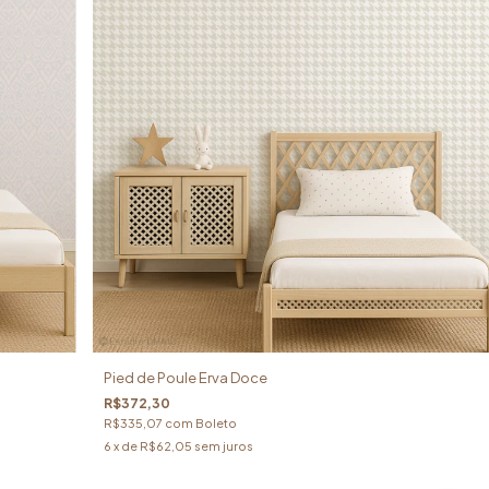
Pied de Poule Erva Doce
R$372,30
R$335,07
com
Boleto
6
x de
R$62,05
sem juros