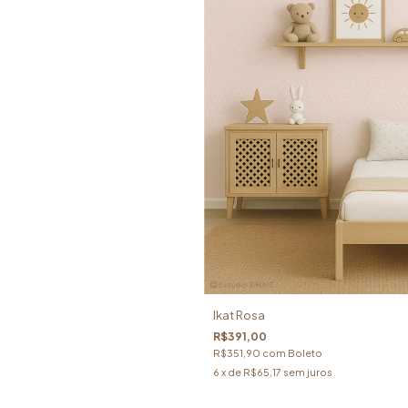
Ikat Rosa
R$391,00
R$351,90
com
Boleto
6
x de
R$65,17
sem juros