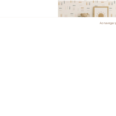
Ao navegar p
Palitinhos
R$372,30
R$335,07
com
Boleto