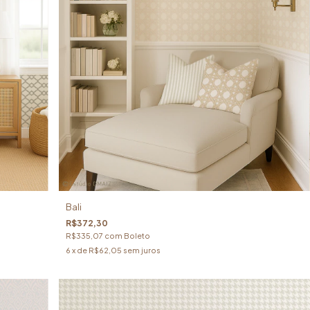
Bali
R$372,30
R$335,07
com
Boleto
6
x de
R$62,05
sem juros