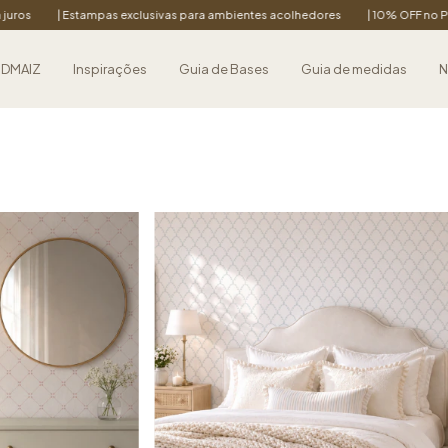
ivas para ambientes acolhedores
| 10% OFF no PIX em todos os produtos
 DMAIZ
Inspirações
Guia de Bases
Guia de medidas
N