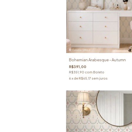
Bohemian Arabesque - Autumn
R$391,00
R$351,90
com
Boleto
6
x de
R$65,17
sem juros