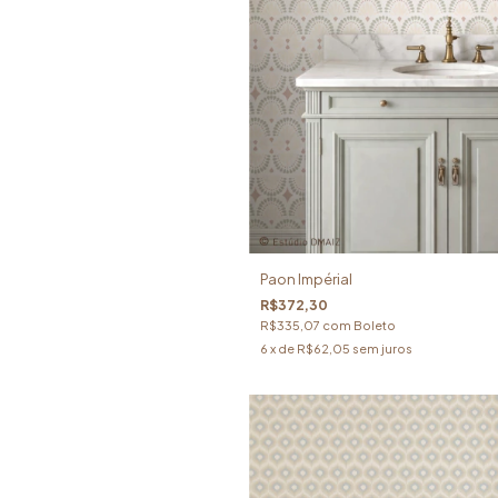
Paon Impérial
R$372,30
R$335,07
com
Boleto
6
x de
R$62,05
sem juros