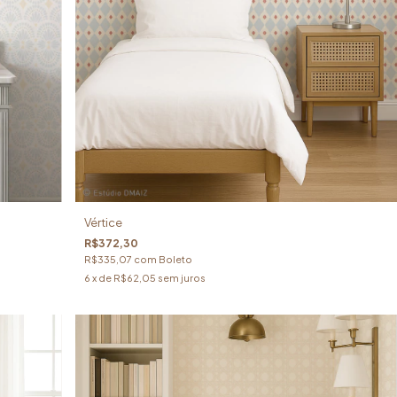
Vértice
R$372,30
R$335,07
com
Boleto
6
x de
R$62,05
sem juros