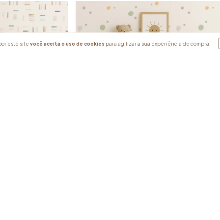
or este site
você aceita o uso de cookies
para agilizar a sua experiência de compra.
Splash Colorido
R$372,30
R$335,07
com
Boleto