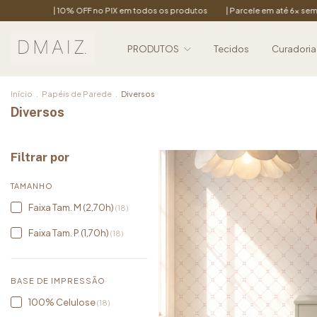
IX em todos os produtos
| Parcele em até 6x sem juros
| Estampas exclus
PRODUTOS
Tecidos
Curadoria
Início
.
Papéis de Parede
.
Diversos
Diversos
Filtrar por
TAMANHO
Faixa Tam. M (2,70h)
(18)
Faixa Tam. P (1,70h)
(18)
BASE DE IMPRESSÃO
100% Celulose
(18)