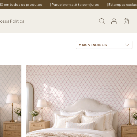
| Parcele em até 6x sem juros
| Estampas exclusivas para ambientes acolhe
ossa Política
0