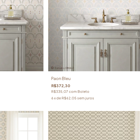
Paon Bleu
R$372,30
R$335,07
com
Boleto
6
x de
R$62,05
sem juros