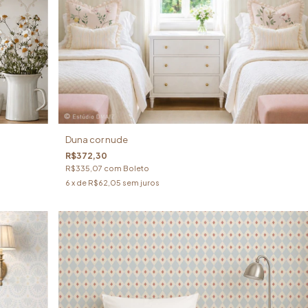
Duna cor nude
R$372,30
R$335,07
com
Boleto
6
x de
R$62,05
sem juros