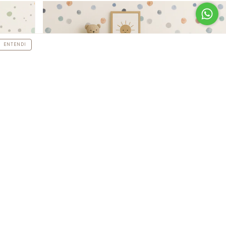
ENTENDI
Bolinhas Aquareladas
R$391,00
R$351,90
com
Boleto