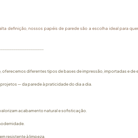
e alta definição, nossos papéis de parede são a escolha ideal para qu
_____________________
 oferecemos diferentes tipos de bases de impressão, importadas e de 
rojetos — da parede à praticidade do dia a dia.
 valorizam acabamento natural e sofisticação.
e modernidade.
bem resistente à limpeza.