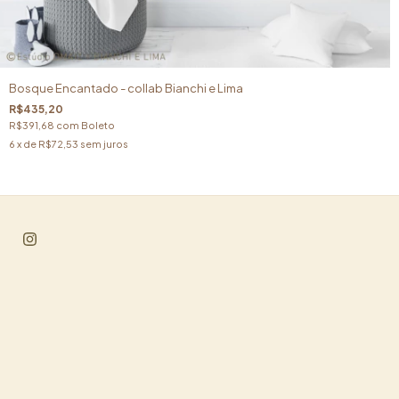
Bosque Encantado - collab Bianchi e Lima
R$435,20
R$391,68
com
Boleto
6
x de
R$72,53
sem juros