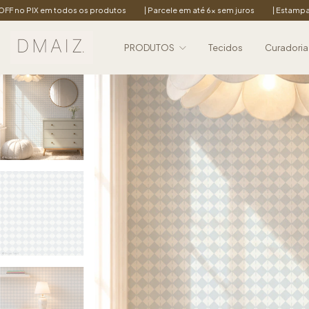
os produtos
| Parcele em até 6x sem juros
| Estampas exclusivas para am
PRODUTOS
Tecidos
Curadoria