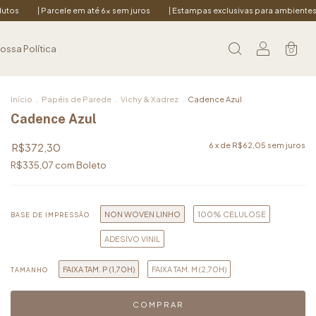
 até 6x sem juros
| Estampas exclusivas para ambientes acolhedores
| 10
ossa Política
0
Início
.
Papéis de Parede
.
Vichy & Xadrez
.
Cadence Azul
Cadence Azul
R$372,30
6
x de
R$62,05
sem juros
R$335,07
com
Boleto
NON WOVEN LINHO
100% CELULOSE
BASE DE IMPRESSÃO
ADESIVO VINIL
FAIXA TAM. P (1,70H)
FAIXA TAM. M (2,70H)
TAMANHO