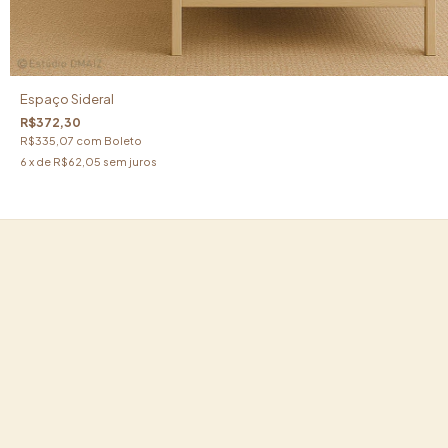
Espaço Sideral
R$372,30
R$335,07
com
Boleto
6
x de
R$62,05
sem juros