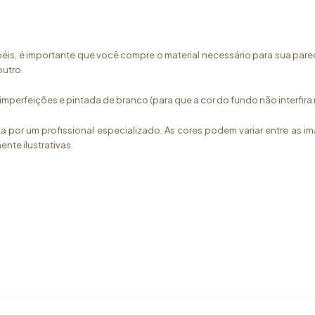
papéis, é importante que você compre o material necessário para sua pa
outro.
em imperfeições e pintada de branco (para que a cor do fundo não interfi
a por um profissional especializado. As cores podem variar entre as i
nte ilustrativas.