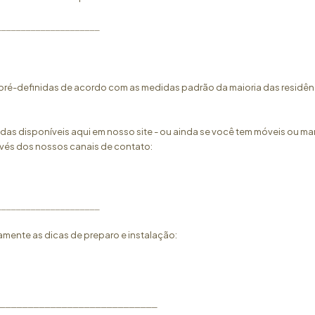
_____________________
ré-definidas de acordo com as medidas padrão da maioria das residênc
as disponíveis aqui em nosso site - ou ainda se você tem móveis ou marc
vés dos nossos canais de contato:
_____________________
amente as dicas de preparo e instalação:
____________________________