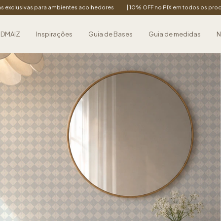
bientes acolhedores
| 10% OFF no PIX em todos os produtos
| Parcele em
 DMAIZ
Inspirações
Guia de Bases
Guia de medidas
N