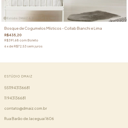
Bosque de Cogumelos Místicos - Collab Bianchi e Lima
R$435,20
R$391,68
com
Boleto
6
x de
R$72,53
sem juros
ESTÚDIO DMAIZ
5511943136681
11 943136681
contato@dmaiz.com.br
Rua Barão de Jaceguai 1606