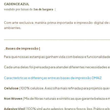
CADENCE AZUL
vendido por faixas de
1m de largura
|
Com arte exclusiva, matéria prima importada e impressão digital d
ambientes.
_____________________________________________________________
. Bases de impressão |
Para que nossas estampas ganhem vida com beleza e funcionalidade,
Cada uma delas foi pensada para atender diferentes necessidades e p
Características e diferenças entre as bases de impressão DMAIZ
Celulose
| 100% celulose. A escolha mais refinada para projetos que
Non Woven
| Mix de fibras naturais e sintéticas que garante beleza 
Adesivo Vinil
|
100% vinil auto adesivo, branco fosco, liso.
Prático e 