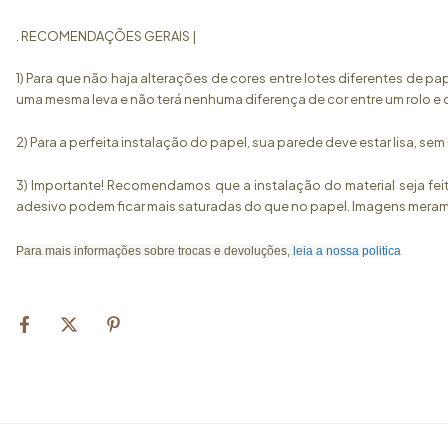
. RECOMENDAÇÕES GERAIS |
1) Para que não haja alterações de cores entre lotes diferentes de 
uma mesma leva e não terá nenhuma diferença de cor entre um rolo e 
2) Para a perfeita instalação do papel, sua parede deve estar lisa, s
3) Importante! Recomendamos que a instalação do material seja feit
adesivo podem ficar mais saturadas do que no papel. Imagens merame
Para mais informações sobre trocas e devoluções,
leia a nossa politi
ca