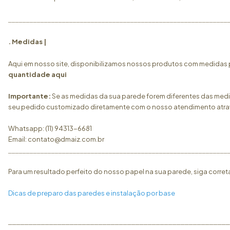
_____________________________________________________________
. Medidas |
Aqui em nosso site, disponibilizamos nossos produtos com medidas p
quantidade
aqui
Importante:
Se as medidas da sua parede forem diferentes das medid
seu pedido customizado diretamente com o nosso atendimento atra
Whatsapp: (11) 94313-6681
Email:
contato@dmaiz.com.br
_____________________________________________________________
Para um resultado perfeito do nosso papel na sua parede, siga corret
Dicas de preparo das paredes e instalação por base
______________________________________________________